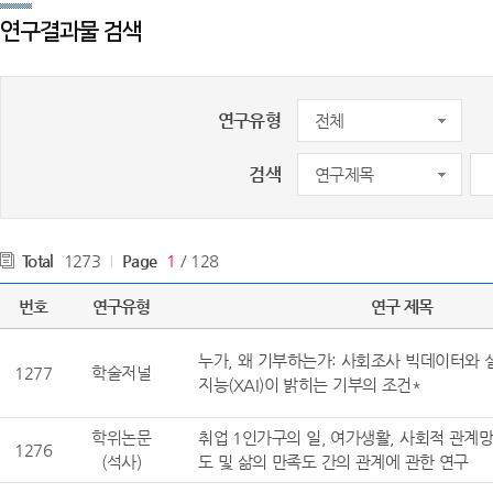
연구결과물 검색
연구유형
검색
Total
1273
Page
1
/ 128
번호
연구유형
연구 제목
누가, 왜 기부하는가: 사회조사 빅데이터와
1277
학술저널
누가_
지능(XAI)이 밝히는 기부의 조건*
학위논문
취업 1인가구의 일, 여가생활, 사회적 관계
1276
취업 1인 
(석사)
도 및 삶의 만족도 간의 관계에 관한 연구