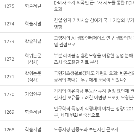
E-비자 소지 외국인 근로자 제도를 통한 FD
1275
학술저널
효과
한일 양자 가치사슬 참여가 국내 기업의 부
1274
학술저널
영향
고령자의 AI 생활인터페이스 연구-생활접점 
1273
학술저널
원 관점으로
학위논문
부분 레이블링 혼합모형을 이용한 실업 분해
1272
(석사)
조사 중도절단 자료 분석
학위논문
국민기초생활보장제도 개편의 효과: 빈곤선
1271
국민기초
(석사)
공제의 확대는 누구에게 도움이 되었나?
가계의 여유자금 부동산 투자 결정 요인에 관
1270
기업연구
가계의 여유
산자산 보유를 고려한 이변량 프로빗 모형분
인구학적 특성이 식행태에 미치는 영향: 201
1269
학술저널
인
구, 세대 변화를 중심으로
1268
학술저널
노동시장 집중도와 초단시간 근로자