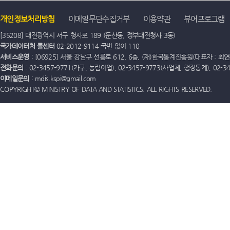
개인정보처리방침
이메일무단수집거부
이용약관
뷰어프로그램
[35208] 대전광역시 서구 청사로 189 (둔산동, 정부대전청사 3동)
국가데이터처 콜센터
02-2012-9114 국번 없이 110
서비스운영
: [06925] 서울 강남구 선릉로 612, 6층, (재)한국통계진흥원(대표자 : 최연옥)
전화문의
: 02-3457-9771(가구, 농림어업), 02-3457-9773(사업체, 행정통계), 02-
이메일문의
: mdis.kspi@gmail.com
COPYRIGHT© MINISTRY OF DATA AND STATISTICS. ALL RIGHTS RESERVED.