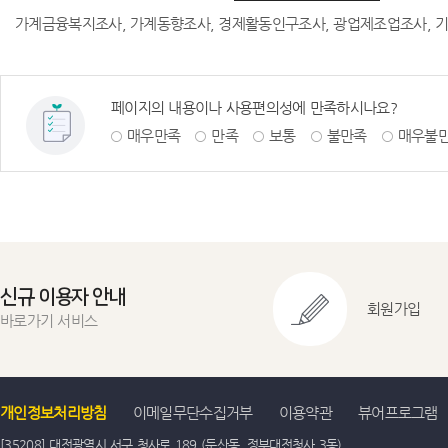
가계금융복지조사, 가계동향조사, 경제활동인구조사, 광업제조업조사, 기
페이지의 내용이나 사용편의성에 만족하시나요?
매우만족
만족
보통
불만족
매우불
신규 이용자 안내
회원가입
바로가기 서비스
개인정보처리방침
이메일무단수집거부
이용약관
뷰어프로그램
[35208] 대전광역시 서구 청사로 189 (둔산동, 정부대전청사 3동)