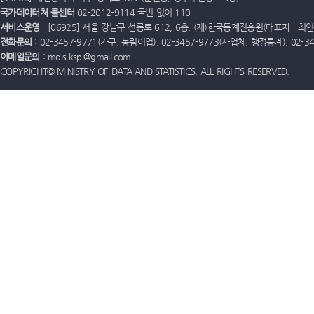
국가데이터처 콜센터
02-2012-9114 국번 없이 110
서비스운영
: [06925] 서울 강남구 선릉로 612, 6층, (재)한국통계진흥원(대표자 : 최연옥)
전화문의
: 02-3457-9771(가구, 농림어업), 02-3457-9773(사업체, 행정통계), 02-
이메일문의
: mdis.kspi@gmail.com
COPYRIGHT© MINISTRY OF DATA AND STATISTICS. ALL RIGHTS RESERVED.