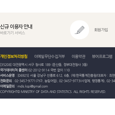
신규 이용자 안내
회원가입
바로가기 서비스
개인정보처리방침
이메일무단수집거부
이용약관
뷰어프로그램
[35208] 대전광역시 서구 청사로 189 (둔산동, 정부대전청사 3동)
국가데이터처 콜센터
02-2012-9114 국번 없이 110
서비스운영
: [06925] 서울 강남구 선릉로 612, 6층, (재)한국통계진흥원(대표자 : 최연옥)
전화문의
: 02-3457-9771(가구, 농림어업), 02-3457-9773(사업체, 행정통계), 02-
이메일문의
: mdis.kspi@gmail.com
COPYRIGHT© MINISTRY OF DATA AND STATISTICS. ALL RIGHTS RESERVED.