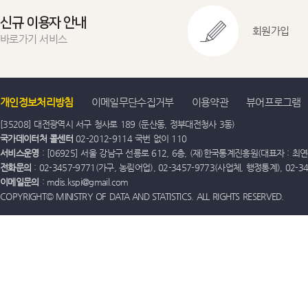
신규 이용자 안내
회원가입
바로가기 서비스
개인정보처리방침
이메일무단수집거부
이용약관
뷰어프로그램
[35208] 대전광역시 서구 청사로 189 (둔산동, 정부대전청사 3동)
국가데이터처 콜센터
02-2012-9114 국번 없이 110
서비스운영
: [06925] 서울 강남구 선릉로 612, 6층, (재)한국통계진흥원(대표자 : 최연옥)
전화문의
: 02-3457-9771(가구, 농림어업), 02-3457-9773(사업체, 행정통계), 02-
이메일문의
: mdis.kspi@gmail.com
COPYRIGHT© MINISTRY OF DATA AND STATISTICS. ALL RIGHTS RESERVED.