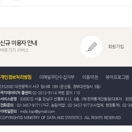
신규 이용자 안내
회원가입
바로가기 서비스
개인정보처리방침
이메일무단수집거부
이용약관
뷰어프로그램
[35208] 대전광역시 서구 청사로 189 (둔산동, 정부대전청사 3동)
국가데이터처 콜센터
02-2012-9114 국번 없이 110
서비스운영
: [06925] 서울 강남구 선릉로 612, 6층, (재)한국통계진흥원(대표자 : 최연옥)
전화문의
: 02-3457-9771(가구, 농림어업), 02-3457-9773(사업체, 행정통계), 02-
이메일문의
: mdis.kspi@gmail.com
COPYRIGHT© MINISTRY OF DATA AND STATISTICS. ALL RIGHTS RESERVED.