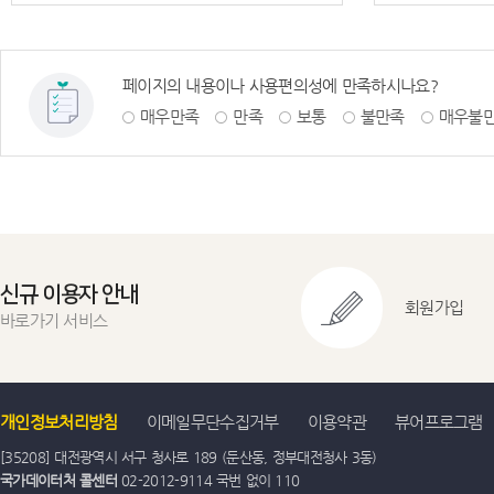
페이지의 내용이나 사용편의성에 만족하시나요?
매우만족
만족
보통
불만족
매우불
신규 이용자 안내
회원가입
바로가기 서비스
개인정보처리방침
이메일무단수집거부
이용약관
뷰어프로그램
[35208] 대전광역시 서구 청사로 189 (둔산동, 정부대전청사 3동)
국가데이터처 콜센터
02-2012-9114 국번 없이 110