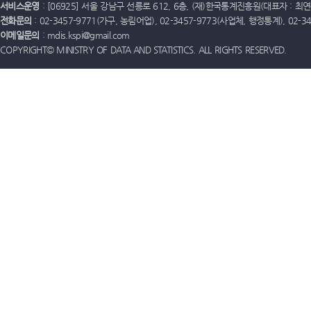
서비스운영
: [06925] 서울 강남구 선릉로 612, 6층, (재)한국통계진흥원(대표자 : 최연옥)
전화문의
: 02-3457-9771(가구, 농림어업), 02-3457-9773(사업체, 행정통계), 02-
이메일문의
: mdis.kspi@gmail.com
COPYRIGHT© MINISTRY OF DATA AND STATISTICS. ALL RIGHTS RESERVED.