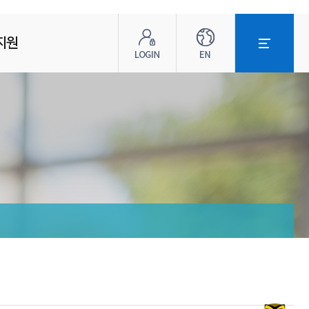
로
ENG
전
그
체
지원
인
메
뉴