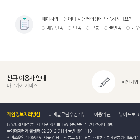
페이지의 내용이나 사용편의성에 만족하시나요?
매우만족
만족
보통
불만족
매우
신규 이용자 안내
회원가입
바로가기 서비스
개인정보처리방침
이메일무단수집거부
이용약관
뷰어프로그
[35208] 대전광역시 서구 청사로 189 (둔산동, 정부대전청사 3동)
국가데이터처 콜센터
02-2012-9114 국번 없이 110
서비스운영
: [06925] 서울 강남구 선릉로 612, 6층, (재)한국통계진흥원(대표자 : 최