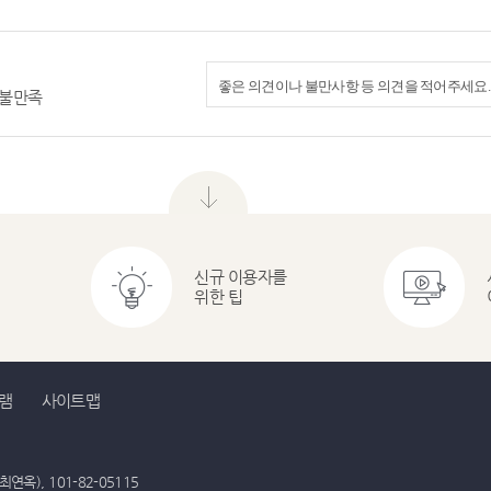
불만족
메
뉴
닫
기
신규 이용자를
위한 팁
램
사이트맵
연옥), 101-82-05115