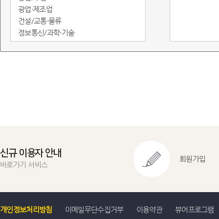
광업·제조업
건설/교통·물류
정보통신/과학·기술
도소매·서비스
임금/물가
정부·재정
금융/무역·국제수지
환경
에너지
지역통계
교육실습용
신규 이용자 안내
회원가입
바로가기 서비스
개인정보처리방침
이메일무단수집거부
이용약관
뷰어프로그램