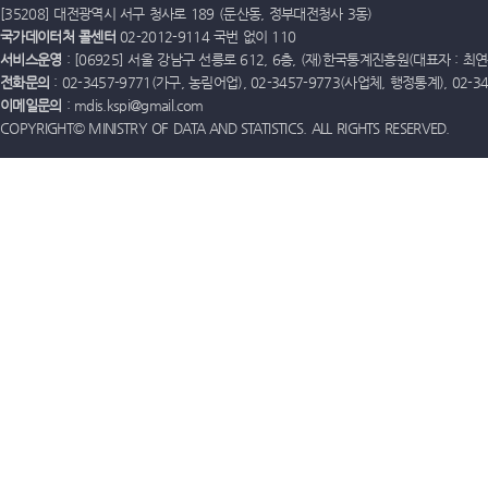
[35208] 대전광역시 서구 청사로 189 (둔산동, 정부대전청사 3동)
국가데이터처 콜센터
02-2012-9114 국번 없이 110
서비스운영
: [06925] 서울 강남구 선릉로 612, 6층, (재)한국통계진흥원(대표자 : 최연옥)
전화문의
: 02-3457-9771(가구, 농림어업), 02-3457-9773(사업체, 행정통계), 02-
이메일문의
: mdis.kspi@gmail.com
COPYRIGHT© MINISTRY OF DATA AND STATISTICS. ALL RIGHTS RESERVED.