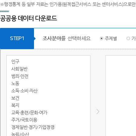
※행정통계 등 일부 자료는 인가용(원격접근서비스 또는 센터서비스)으로만
공공용 데이터 다운로드
조사분야
를 선택하세요
STEP1
주제별
기
인구
사회일반
범죄·안전
노동
소득·소비·자산
보건
복지
교육·훈련/문화·여가
주거/국토이용
경제일반·경기/기업경영
농림/수산