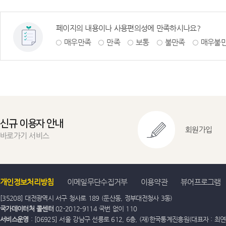
페이지의 내용이나 사용편의성에 만족하시나요?
매우만족
만족
보통
불만족
매우불
신규 이용자 안내
회원가입
바로가기 서비스
개인정보처리방침
이메일무단수집거부
이용약관
뷰어프로그램
[35208] 대전광역시 서구 청사로 189 (둔산동, 정부대전청사 3동)
국가데이터처 콜센터
02-2012-9114 국번 없이 110
서비스운영
: [06925] 서울 강남구 선릉로 612, 6층, (재)한국통계진흥원(대표자 : 최연옥)