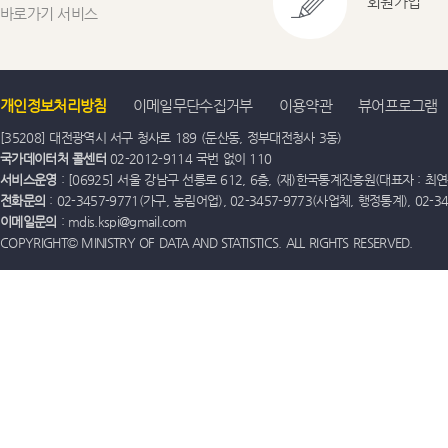
회원가입
바로가기 서비스
개인정보처리방침
이메일무단수집거부
이용약관
뷰어프로그램
[35208] 대전광역시 서구 청사로 189 (둔산동, 정부대전청사 3동)
국가데이터처 콜센터
02-2012-9114 국번 없이 110
서비스운영
: [06925] 서울 강남구 선릉로 612, 6층, (재)한국통계진흥원(대표자 : 최연옥)
전화문의
: 02-3457-9771(가구, 농림어업), 02-3457-9773(사업체, 행정통계), 02
이메일문의
: mdis.kspi@gmail.com
COPYRIGHT© MINISTRY OF DATA AND STATISTICS. ALL RIGHTS RESERVED.