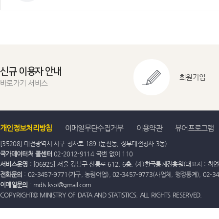
신규 이용자 안내
회원가입
바로가기 서비스
개인정보처리방침
이메일무단수집거부
이용약관
뷰어프로그램
[35208] 대전광역시 서구 청사로 189 (둔산동, 정부대전청사 3동)
국가데이터처 콜센터
02-2012-9114 국번 없이 110
서비스운영
: [06925] 서울 강남구 선릉로 612, 6층, (재)한국통계진흥원(대표자 : 최연옥)
전화문의
: 02-3457-9771(가구, 농림어업), 02-3457-9773(사업체, 행정통계), 02-
이메일문의
: mdis.kspi@gmail.com
COPYRIGHT© MINISTRY OF DATA AND STATISTICS. ALL RIGHTS RESERVED.