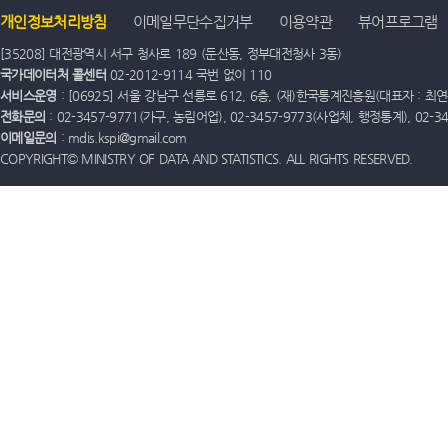
개인정보처리방침
이메일무단수집거부
이용약관
뷰어프로그램
[35208] 대전광역시 서구 청사로 189 (둔산동, 정부대전청사 3동)
국가데이터처 콜센터
02-2012-9114 국번 없이 110
서비스운영
: [06925] 서울 강남구 선릉로 612, 6층, (재)한국통계진흥원(대표자 : 최연옥)
전화문의
: 02-3457-9771(가구, 농림어업), 02-3457-9773(사업체, 행정통계), 02-
이메일문의
: mdis.kspi@gmail.com
COPYRIGHT© MINISTRY OF DATA AND STATISTICS. ALL RIGHTS RESERVED.