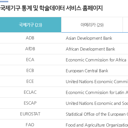
국제기구 통계 및 학술데이터 서비스 홈페이지
국제기구 (23)
아메리카 (29)
ADB
Asian Development Bank
국제기구명
홈페이지
AfDB
African Development Bank
ECA
Economic Commission for Africa
ECB
European Central Bank
ECE
United Nations Economic Commissi
ECLAC
Economic Commission for Latin A
ESCAP
United Nations Economic and Socia
EUROSTAT
Statistical Office of the Europe
FAO
Food and Agriculture Organizatio