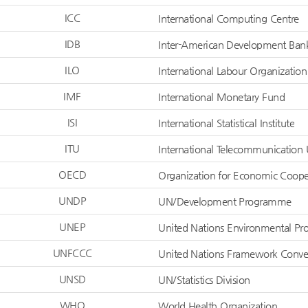
ICC
International Computing Centre
IDB
Inter-American Development Ban
ILO
International Labour Organization 
IMF
International Monetary Fund
ISI
International Statistical Institute
ITU
International Telecommunication
OECD
Organization for Economic Coop
UNDP
UN/Development Programme
UNEP
United Nations Environmental P
UNFCCC
United Nations Framework Conve
UNSD
UN/Statistics Division
WHO
World Health Organization