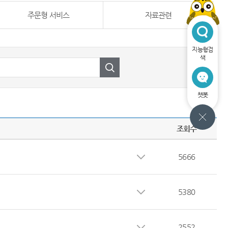
주문형 서비스
자료관련
지능형검
색
챗봇
조회수
5666
5380
2552