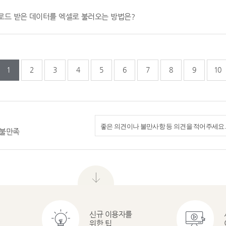
드 받은 데이터를 엑셀로 불러오는 방법은?
지
지막페이지
1
2
3
4
5
6
7
8
9
10
불만족
메
뉴
닫
기
신규 이용자를
위한 팁