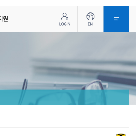
로
ENG
전
그
체
지원
인
메
뉴