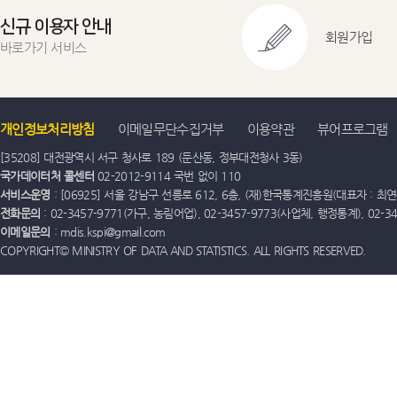
신규 이용자 안내
회원가입
바로가기 서비스
개인정보처리방침
이메일무단수집거부
이용약관
뷰어프로그램
[35208] 대전광역시 서구 청사로 189 (둔산동, 정부대전청사 3동)
국가데이터처 콜센터
02-2012-9114 국번 없이 110
서비스운영
: [06925] 서울 강남구 선릉로 612, 6층, (재)한국통계진흥원(대표자 : 최연옥)
전화문의
: 02-3457-9771(가구, 농림어업), 02-3457-9773(사업체, 행정통계), 02-
이메일문의
: mdis.kspi@gmail.com
COPYRIGHT© MINISTRY OF DATA AND STATISTICS. ALL RIGHTS RESERVED.