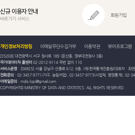
신규 이용자 안내
회원가입
바로가기 서비스
개인정보처리방침
이메일무단수집거부
이용약관
뷰어프로그램
[35208] 대전광역시 서구 청사로 189 (둔산동, 정부대전청사 3동)
국가데이터처 콜센터
02-2012-9114 국번 없이 110
서비스운영
: [06925] 서울 강남구 선릉로 612, 6층, (재)한국통계진흥원(대표자 : 최연옥)
전화문의
: 02-3457-9771(가구, 농림어업), 02-3457-9773(사업체, 행정통계), 02-
이메일문의
: mdis.kspi@gmail.com
COPYRIGHT© MINISTRY OF DATA AND STATISTICS. ALL RIGHTS RESERVED.