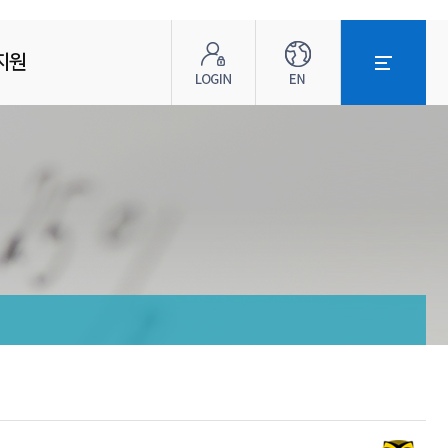
로
ENG
전
그
체
지원
인
메
뉴