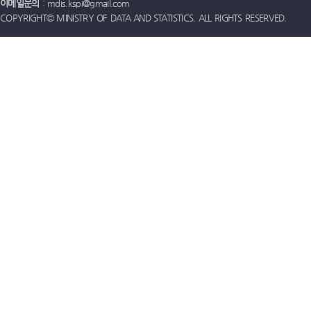
이메일문의
: mdis.kspi@gmail.com
COPYRIGHT© MINISTRY OF DATA AND STATISTICS. ALL RIGHTS RESERVED.