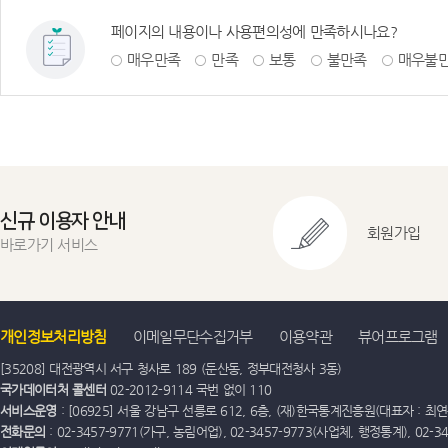
페이지의 내용이나 사용편의성에 만족하시나요?
매우만족
만족
보통
불만족
매우불
신규 이용자 안내
회원가입
바로가기 서비스
개인정보처리방침
이메일무단수집거부
이용약관
뷰어프로그램
[35208] 대전광역시 서구 청사로 189 (둔산동, 정부대전청사 3동)
국가데이터처 콜센터
02-2012-9114 국번 없이 110
서비스운영
: [06925] 서울 강남구 선릉로 612, 6층, (재)한국통계진흥원(대표자 : 최연옥)
전화문의
: 02-3457-9771(가구, 농림어업), 02-3457-9773(사업체, 행정통계), 02-