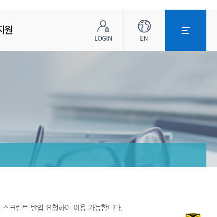
로
ENG
전
그
체
지원
인
메
뉴
및 스크립트 반입 요청하여 이용 가능합니다.