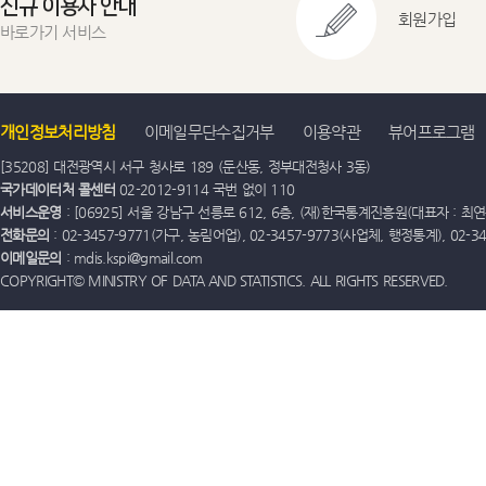
신규 이용자 안내
회원가입
바로가기 서비스
개인정보처리방침
이메일무단수집거부
이용약관
뷰어프로그램
[35208] 대전광역시 서구 청사로 189 (둔산동, 정부대전청사 3동)
국가데이터처 콜센터
02-2012-9114 국번 없이 110
서비스운영
: [06925] 서울 강남구 선릉로 612, 6층, (재)한국통계진흥원(대표자 : 최연옥)
전화문의
: 02-3457-9771(가구, 농림어업), 02-3457-9773(사업체, 행정통계), 02
이메일문의
: mdis.kspi@gmail.com
COPYRIGHT© MINISTRY OF DATA AND STATISTICS. ALL RIGHTS RESERVED.