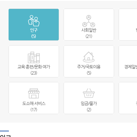
인구
사회일반
(5)
(21)
교육·훈련/문화·여가
주거/국토이용
경제일
(23)
(5)
도소매·서비스
임금/물가
(17)
(2)