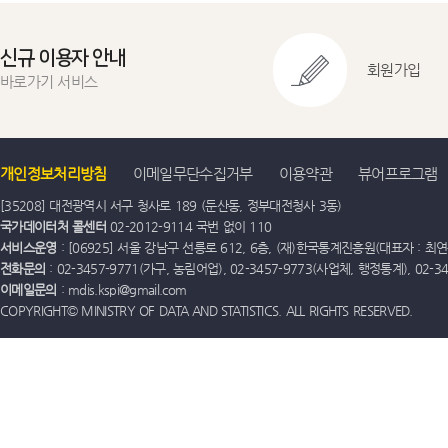
신규 이용자 안내
회원가입
바로가기 서비스
개인정보처리방침
이메일무단수집거부
이용약관
뷰어프로그램
[35208] 대전광역시 서구 청사로 189 (둔산동, 정부대전청사 3동)
국가데이터처 콜센터
02-2012-9114 국번 없이 110
서비스운영
: [06925] 서울 강남구 선릉로 612, 6층, (재)한국통계진흥원(대표자 : 최연옥)
전화문의
: 02-3457-9771(가구, 농림어업), 02-3457-9773(사업체, 행정통계), 02-
이메일문의
: mdis.kspi@gmail.com
COPYRIGHT© MINISTRY OF DATA AND STATISTICS. ALL RIGHTS RESERVED.