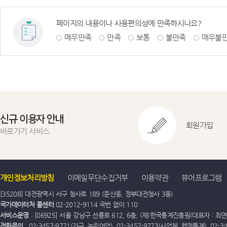
페이지의 내용이나 사용편의성에 만족하시나요?
매우만족
만족
보통
불만족
매우불
신규 이용자 안내
회원가입
바로가기 서비스
개인정보처리방침
이메일무단수집거부
이용약관
뷰어프로그램
[35208] 대전광역시 서구 청사로 189 (둔산동, 정부대전청사 3동)
국가데이터처 콜센터
02-2012-9114 국번 없이 110
서비스운영
: [06925] 서울 강남구 선릉로 612, 6층, (재)한국통계진흥원(대표자 : 최연옥)
전화문의
: 02-3457-9771(가구, 농림어업), 02-3457-9773(사업체, 행정통계), 02-