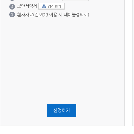
보안서약서
양식받기
4
환자자료(건보DB 이용 시 테이블정의서)
5
신청하기