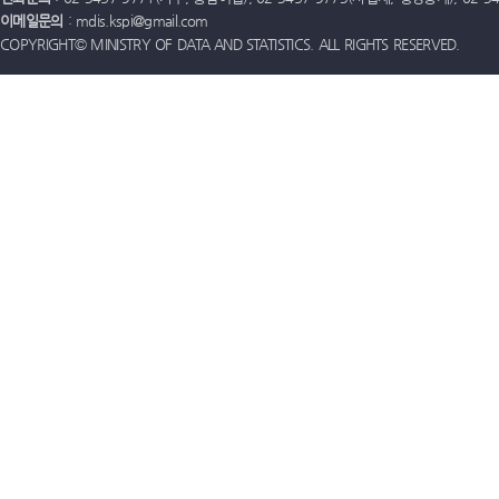
이메일문의
: mdis.kspi@gmail.com
COPYRIGHT© MINISTRY OF DATA AND STATISTICS. ALL RIGHTS RESERVED.